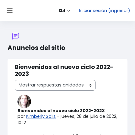
Saltar al contenido principal
Iniciar sesión (ingresar)
Pánel lateral
Anuncios del sitio
Bienvenidos al nuevo ciclo 2022-
2023
Modo de visualización
Bienvenidos al nuevo ciclo 2022-2023
Número de respuestas: 0
por
Kimberly Solis
-
jueves, 28 de julio de 2022,
10:12